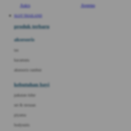
Asics
Aveeno
SLOT THAILAND
produk terbaru
aksesoris
tas
kacamata
aksesoris rambut
kebutuhan bayi
pakaian tidur
set & terusan
piyama
bodysuits