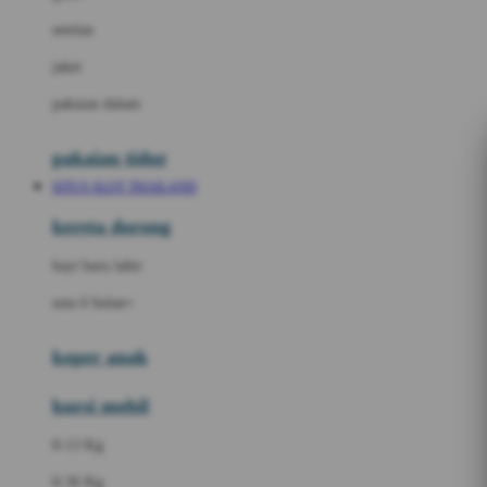
setelan
jaket
pakaian dalam
pakaian tidur
SITUS SLOT THAILAND
kereta dorong
bayi baru lahir
usia 6 bulan+
koper anak
kursi mobil
0-13 Kg
0-36 Kg