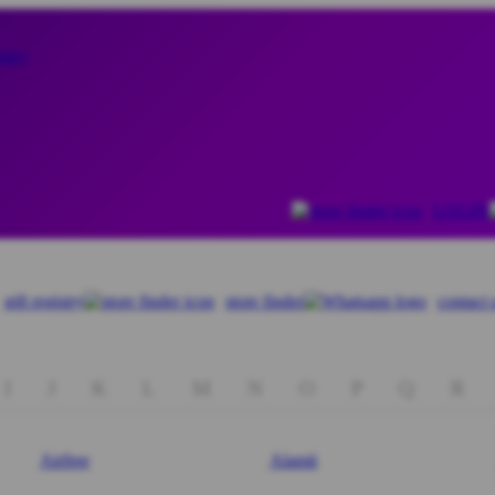
istry
LOGIN
gift registry
store finder
contact 
I
J
K
L
M
N
O
P
Q
R
Airfree
Alamii