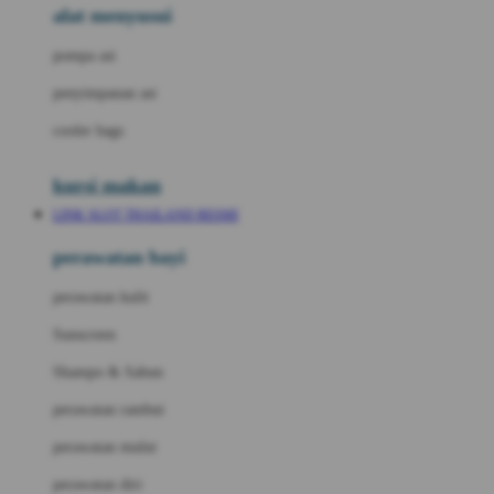
alat menyusui
pompa asi
penyimpanan asi
cooler bags
kursi makan
LINK SLOT THAILAND RESMI
perawatan bayi
perawatan kulit
Sunscreen
Shampo & Sabun
perawatan rambut
perawatan mulut
perawatan diri