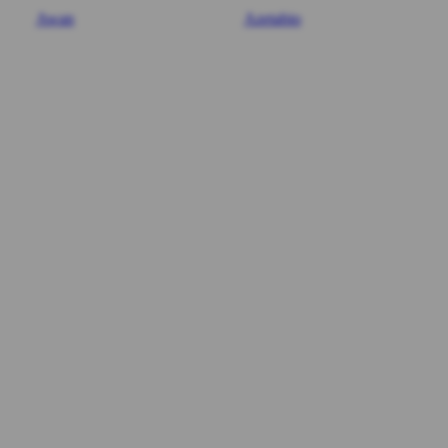
Awan
Azetabio